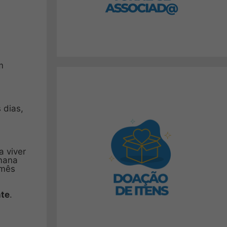
m
 dias,
a viver
emana
 mês
te
.