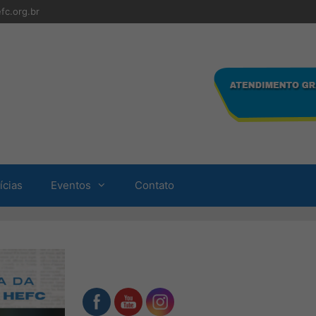
fc.org.br
ícias
Eventos
Contato