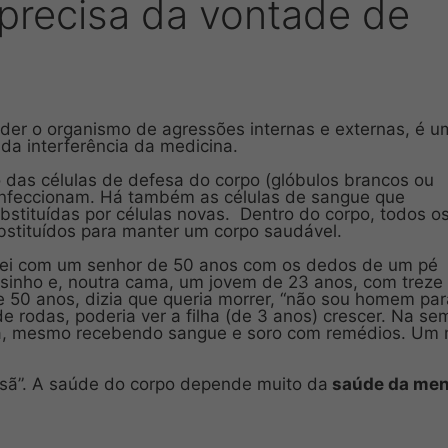
precisa da vontade de
nder o organismo de agressões internas e externas, é u
 interferência da medicina.
 das células de defesa do corpo (glóbulos brancos ou
 infeccionam. Há também as células de sangue que
tituídas por células novas. Dentro do corpo, todos os
bstituídos para manter um corpo saudável.
rei com um senhor de 50 anos com os dedos de um pé
nho e, noutra cama, um jovem de 23 anos, com treze
 50 anos, dizia que queria morrer, “não sou homem par
de rodas, poderia ver a filha (de 3 anos) crescer. Na s
ia, mesmo recebendo sangue e soro com remédios. Um
sã”. A saúde do corpo depende muito da
saúde da men