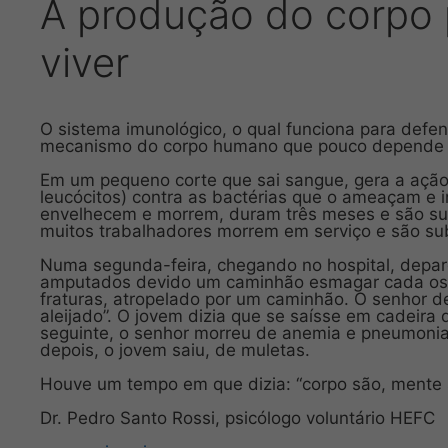
A produção do corpo 
viver
O sistema imunológico, o qual funciona para defe
mecanismo do corpo humano que pouco depende da
Em um pequeno corte que sai sangue, gera a ação
leucócitos) contra as bactérias que o ameaçam e
envelhecem e morrem, duram três meses e são subs
muitos trabalhadores morrem em serviço e são su
Numa segunda-feira, chegando no hospital, depa
amputados devido um caminhão esmagar cada ossi
fraturas, atropelado por um caminhão. O senhor de
aleijado”. O jovem dizia que se saísse em cadeira 
seguinte, o senhor morreu de anemia e pneumon
depois, o jovem saiu, de muletas.
Houve um tempo em que dizia: “corpo são, mente 
Dr. Pedro Santo Rossi, psicólogo voluntário HEFC