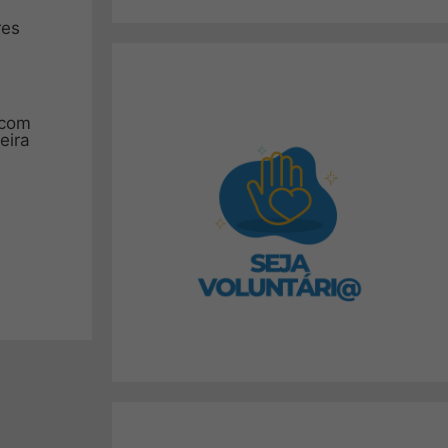
res
 com
eira