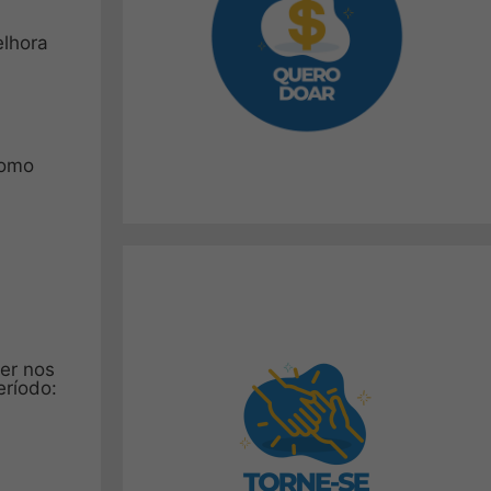
elhora
como
ver nos
eríodo: