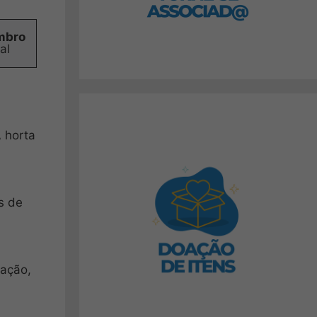
mbro
al
A horta
s de
ração,