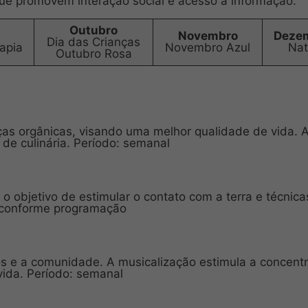
ue promovem interação social e acesso à informação.
Outubro
Novembro
Deze
Dia das Crianças
rapia
Novembro Azul
Nat
Outubro Rosa
iças orgânicas, visando uma melhor qualidade de vida. 
 de culinária. Período: semanal
o objetivo de estimular o contato com a terra e técnica
: conforme programação
ilhos e a comunidade. A musicalização estimula a concent
 vida. Período: semanal