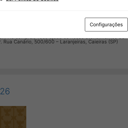
Configurações
15h. Ao comprar, você ajuda os nosso atendimentos de
 Rua Canário, 500/600 – Laranjeiras, Caieiras (SP)
026