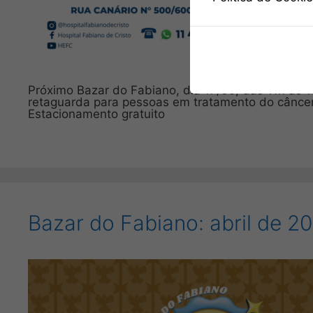
Próximo Bazar do Fabiano, dia 17/05, das 11h às 
retaguarda para pessoas em tratamento do câncer.
Estacionamento gratuito
Bazar do Fabiano: abril de 2