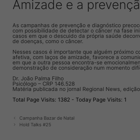
Amizade e a prevenç
As campanhas de prevenção e diagnóstico precoce
com possibilidade de detectar o câncer na fase in
casos em que o descuido da própria saúde decorr
de doenças, como o câncer.
Nesses casos é importante que alguém próximo co
afetiva, com laços de amizade, favorece a comunic
em que a outra pessoa encontra-se emocionalment
demonstração de consideração num momento difíc
Dr. João Palma Filho
Psicólogo – CRP 146.528
Matéria publicada no jornal Regional News, ediçã
Total Page Visits: 1382 - Today Page Visits: 1
Campanha Bazar de Natal
Hold Talks #25