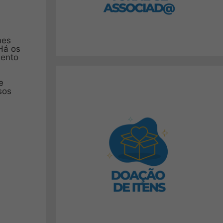
mes
Há os
mento
e
sos