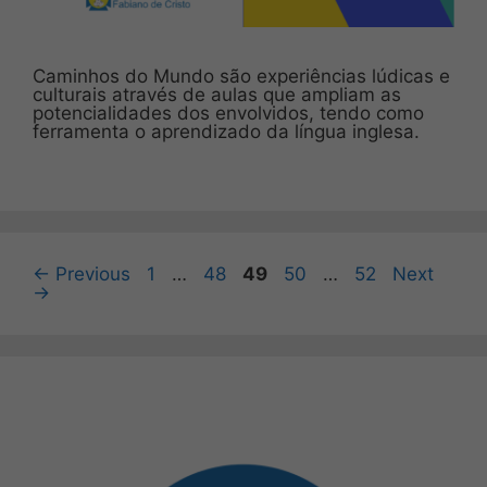
Caminhos do Mundo são experiências lúdicas e
culturais através de aulas que ampliam as
potencialidades dos envolvidos, tendo como
ferramenta o aprendizado da língua inglesa.
Page
Page
Page
Page
Page
←
Previous
1
…
48
49
50
…
52
Next
→