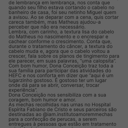
de lembrança em lembrança, nos conta que
quando seu filho estava cortando o cabelo no
banheiro de casa, foi seu netinho Miguel quem
a avisou. Ao se deparar com a cena, quis cortar
careca também, mas Matheus ajudou-a
perceber que não era necessário.
Lembra, com carinho, a textura lisa do cabelo
do Matheus no nascimento e o encrespar e
cachear conforme o crescimento. Conta que,
durante o tratamento do câncer, a textura do
cabelo muda e, agora que o cabelo voltou a
crescer, fala sobre os planos de tingimento para
ele parecer, em suas palavras, “uma calopsita”.
Com bom humor, Dona Conceição traz toda a
sua família para participar das atividades do
HEFC e nos conforta em dizer que “aqui é um
lugarzinho gostoso. É gostoso ter um lugar
onde dá para se abrir, conversar, trocar
experiência”.
Dona Conceição nos sensibiliza com a sua
coragem, bom humor e amor.
As mechas recolhidas nas urnas no Hospital
Espírita Fabiano de Cristo e seus parceiros são
destinadas ao @iam.institutoamoremmechas
para a confecção de perucas, a serem
entregues à pessoas que estão em tratamento