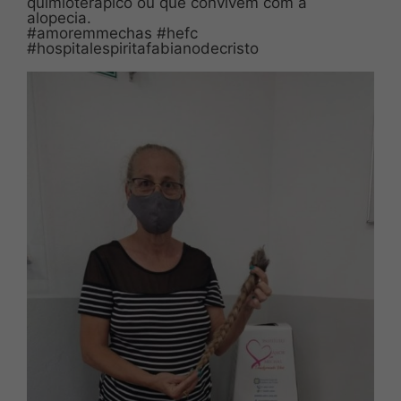
quimioterápico ou que convivem com a
alopecia.
#amoremmechas #hefc
#hospitalespiritafabianodecristo