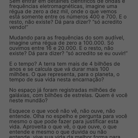
Sem entrar em detalhes científicos de ondas e
frequências eletromagnéticas, imagine uma
régua de zero a dez mil, onde o que vemos
está somente entre os números 400 e 700. E o
resto, não existe? Dá para dizer? “só acredito
vendo!”
Mudando para as frequências do som audível,
imagine uma régua de zero a 100.000. Só
ouvimos entre 16 e 20.000. E o resto, não
existe? Dá para dizer? “só acredito se eu ouvir!”
E o tempo? A terra tem mais de 4 bilhões de
anos e se calcula que vá durar mais 100
milhões. O que representa, para o planeta, o
tempo de sua vida nesta encarnação?
No espaço já foram registradas milhões de
galáxias, com bilhões de estrelas. Quem é você
neste mundão?
Esquece o que você não vê, não ouve, não
entende. Olha no espelho e pergunta para você
mesmo o que pode fazer para justificar esta
vida. Aproveita o que vê, o que ouve, o que
entende e mesmo o que duvida ou não
entende, vive sua vida da melhor forma para