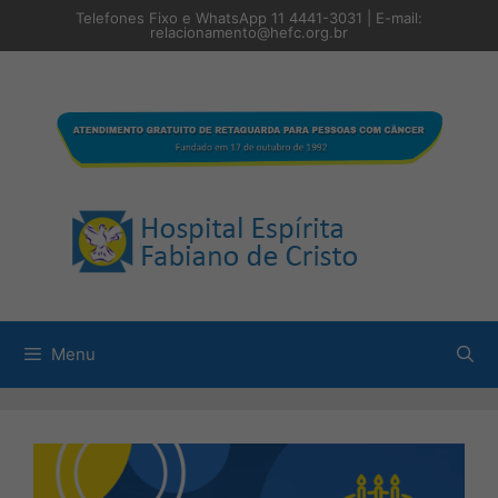
Pular
Telefones Fixo e WhatsApp 11 4441-3031 | E-mail:
para
relacionamento@hefc.org.br
o
conteúdo
Menu