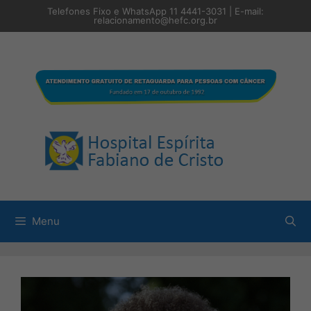
Pular
Telefones Fixo e WhatsApp 11 4441-3031 | E-mail:
para
relacionamento@hefc.org.br
o
conteúdo
Menu