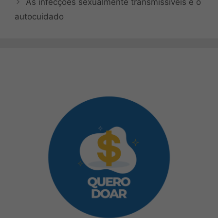
As infecções sexualmente transmissíveis e o
autocuidado