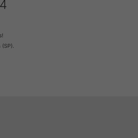
24
s!
 (SP).