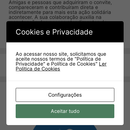
Amigas e pessoas que adquiriram o convite,
compareceram e contribuíram direta e
indiretamente para mais esta ação solidária
acontecer. A sua colaboração auxilia na
manutenção dos nossos atendimentos de …
Ler mais
Cookies e Privacidade
Ao acessar nosso site, solicitamos que
aceite nossos termos de "Política de
Privacidade" e Política de Cookies"
Ler
Page
Page
Page
Page
←
Previous
1
2
3
…
51
Next
→
Politica de Cookies
Configurações
Aceitar tudo