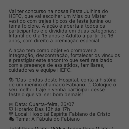
Vai ter concurso na nossa Festa Julhina do
HEFC, que vai escolher um Miss ou Mister
vestido com trajes típicos de festa junina ou
tema folclore. A ação é aberta à todos os
participantes e é dividida em duas categorias:
Infantil de 0 a 15 anos e Adulto a partir de 16
anos, com direito a premiação especial.
A ação tem como objetivo promover a
integração, descontração, fortalecer os vínculos
e prestigiar este encontro que será realizado
com a presença de assistidos, familiares,
cuidadores e equipe HEFC.
📚 “Das lendas deste Hospital, conta a história
de um menino chamado Fabiano…”. Coloque o
seu melhor traje e venha participar desse
festejo que vai ser bom demais!
📅 Data: Quarta-feira, 26/07
⏰ Horário: Das 13h às 17h
💙 Local: Hospital Espírita Fabiano de Cristo
🎭 Tema: A Fábula do Fabiano
Total Page Visits: 1835 - Today Page Visits: 1