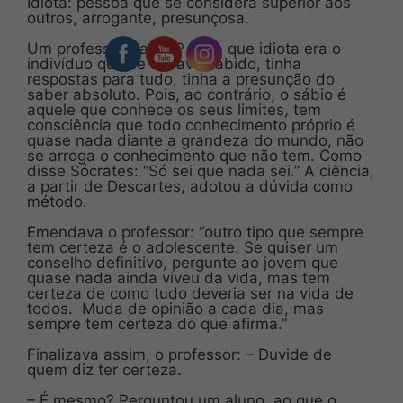
Idiota: pessoa que se considera superior aos
outros, arrogante, presunçosa.
Um professor da USP dizia que idiota era o
indivíduo que se achava sabido, tinha
respostas para tudo, tinha a presunção do
saber absoluto. Pois, ao contrário, o sábio é
aquele que conhece os seus limites, tem
consciência que todo conhecimento próprio é
quase nada diante a grandeza do mundo, não
se arroga o conhecimento que não tem. Como
disse Sócrates: “Só sei que nada sei.” A ciência,
a partir de Descartes, adotou a dúvida como
método.
Emendava o professor: “outro tipo que sempre
tem certeza é o adolescente. Se quiser um
conselho definitivo, pergunte ao jovem que
quase nada ainda viveu da vida, mas tem
certeza de como tudo deveria ser na vida de
todos. Muda de opinião a cada dia, mas
sempre tem certeza do que afirma.”
Finalizava assim, o professor: – Duvide de
quem diz ter certeza.
– É mesmo? Perguntou um aluno, ao que o