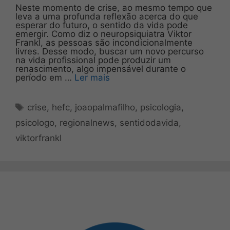
Neste momento de crise, ao mesmo tempo que
leva a uma profunda reflexão acerca do que
esperar do futuro, o sentido da vida pode
emergir. Como diz o neuropsiquiatra Viktor
Frankl, as pessoas são incondicionalmente
livres. Desse modo, buscar um novo percurso
na vida profissional pode produzir um
renascimento, algo impensável durante o
período em …
Ler mais
Tags
crise
,
hefc
,
joaopalmafilho
,
psicologia
,
psicologo
,
regionalnews
,
sentidodavida
,
viktorfrankl