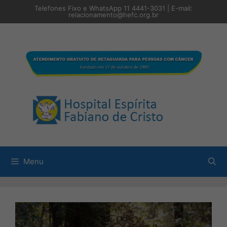
Pular
Telefones Fixo e WhatsApp 11 4441-3031 | E-mail:
para
relacionamento@hefc.org.br
o
conteúdo
Menu